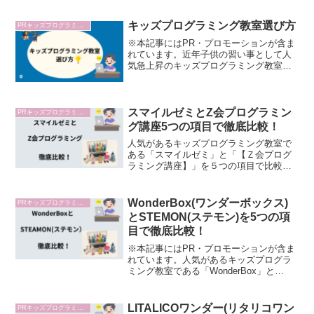
キッズプログラミング教室選び方
PRキッズプログラミング教室
※本記事にはPR・プロモーションが含ま
れています。近年子供の習い事として人
気急上昇のキッズプログラミング教室。
でも親御さん世代は経験したことがない
ことばかりで沢山あるキッズプログラミ
ング教室のどこが良いのか迷ってしまう
方は多くいらっしゃるは...
スマイルゼミとZ会プログラミン
PRキッズプログラミング教室比較
グ講座5つの項目で徹底比較！
人気があるキッズプログラミング教室で
ある「スマイルゼミ」と「【Ｚ会プログ
ラミング講座】」を５つの項目で比較し
てみました。
WonderBox(ワンダーボックス)
PRキッズプログラミング教室比較
とSTEMON(ステモン)を5つの項
目で徹底比較！
※本記事にはPR・プロモーションが含ま
れています。人気があるキッズプログラ
ミング教室である「WonderBox」と
「STEMON(ステモン）」を５つの項目で
比較してみました。今回は、受講する講
座を選ぶ際に基本となる「1.対象年齢」
LITALICOワンダー(リタリコワン
PRキッズプログラミング教室比較