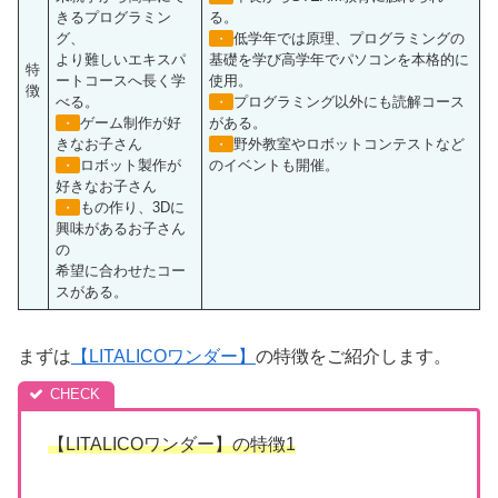
きるプログラミン
る。
グ、
低学年では原理、プログラミングの
・
より難しいエキスパ
基礎を学び高学年でパソコンを本格的に
特
ートコースへ長く学
使用。
徴
べる。
プログラミング以外にも読解コース
・
ゲーム制作が好
がある。
・
きなお子さん
野外教室やロボットコンテストなど
・
ロボット製作が
のイベントも開催。
・
好きなお子さん
もの作り、3Dに
・
興味があるお子さん
の
希望に合わせたコー
スがある。
まずは
【LITALICOワンダー】
の特徴をご紹介します。
【LITALICOワンダー】
の特徴1